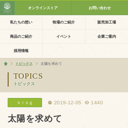
オンラインストア
お問い合わせ
私たちの想い
牧場のご紹介
販売加工場
ホーム
私たちの想い
商品のご紹介
イベント
企業ご案内
PV動画
採用情報
イベントカレンダー
トピックス
ホーム
太陽を求めて
イベント一覧
TOPICS
トピックス
採用情報
企業ご案内
2019-12-05
1440
ｂｌｏｇ
会社概要・沿革
アクセス
太陽を求めて
個人情報保護方針