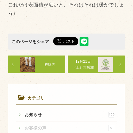
これだけ表面積が広いと、それはそれは暖かでしょ
飼育している牛について
う♪
環境・堆肥リサイクル
販売加工場
このページをシェア
食肉加工場を新設
衛生管理体制
12月21日
脚線美
（土）大感謝
業務管理体制
祭SALE（直売
会）開催致し
品質管理体制
ます。
最新の設備
カテゴリ
ＢtoＢ受発注システム
お知らせ
瑕疵とは
450
お客様の声
0