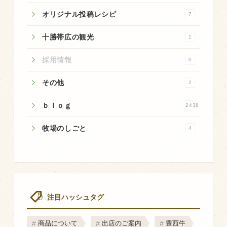
商品のご紹介
オリジナル投稿レシピ
7
豊西牛
十勝帯広の観光
1
厚切ステーキ
カルビ串
採用情報
0
ハンバーグ
その他
2
黒にんにく
ｂｌｏｇ
2438
豊西ソース
牧場のしごと
4
ギフト
取り扱い店
販売店
注目ハッシュタグ
飲食店
その他
商品について
出店のご案内
豊西牛