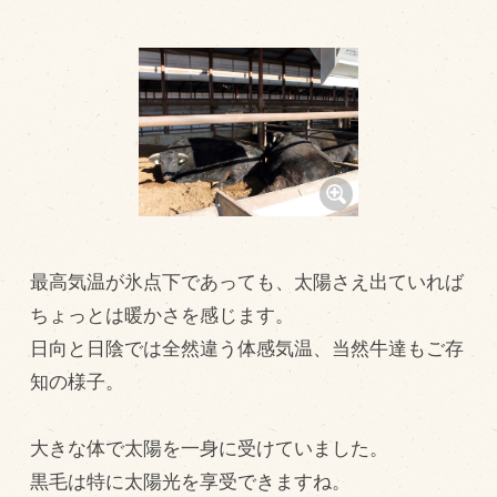
トピックス（新着順）
お知らせ
お客様の声
オリジナル投稿レシピ
十勝帯広の観光
採用情報
最高気温が氷点下であっても、太陽さえ出ていれば
blog
ちょっとは暖かさを感じます。
牧場の仕事
日向と日陰では全然違う体感気温、当然牛達もご存
知の様子。
その他
大きな体で太陽を一身に受けていました。
牧場のご紹介
黒毛は特に太陽光を享受できますね。
牧場の仕事