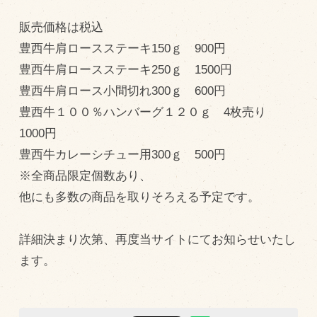
飼育している牛について
販売価格は税込
豊西牛肩ロースステーキ150ｇ 900円
環境・堆肥リサイクル
豊西牛肩ロースステーキ250ｇ 1500円
豊西牛肩ロース小間切れ300ｇ 600円
販売加工場
豊西牛１００％ハンバーグ１２０ｇ 4枚売り
食肉加工場を新設
1000円
衛生管理体制
豊西牛カレーシチュー用300ｇ 500円
業務管理体制
※全商品限定個数あり、
他にも多数の商品を取りそろえる予定です。
品質管理体制
最新の設備
詳細決まり次第、再度当サイトにてお知らせいたし
ＢtoＢ受発注システム
ます。
瑕疵とは