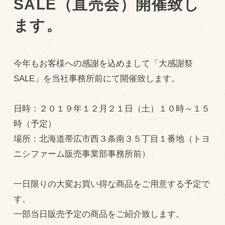
SALE（直売会）開催致し
ます。
トピックス（新着順）
お知らせ
今年もお客様への感謝を込めまして「大感謝祭
お客様の声
SALE」を当社事務所前にて開催致します。
オリジナル投稿レシピ
十勝帯広の観光
日時：２０１９年１２月２１日（土）１０時～１５
採用情報
時（予定）
blog
場所：北海道帯広市西３条南３５丁目１番地（トヨ
ニシファーム販売事業部事務所前）
牧場の仕事
その他
一日限りの大変お買い得な商品をご用意する予定で
す。
牧場のご紹介
一部当日販売予定の商品をご紹介致します。
牧場の仕事