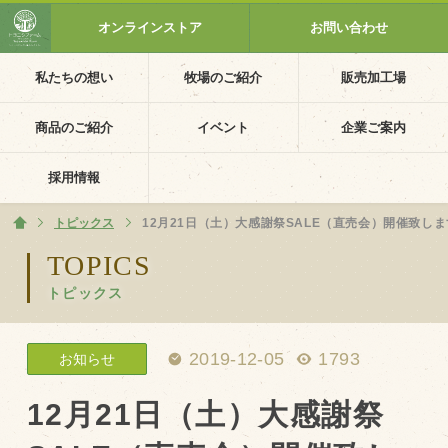
オンラインストア
お問い合わせ
私たちの想い
牧場のご紹介
販売加工場
ホーム
私たちの想い
商品のご紹介
イベント
企業ご案内
PV動画
採用情報
イベントカレンダー
トピックス
ホーム
12月21日（土）大感謝祭SALE（直売会）開催致し
イベント一覧
TOPICS
トピックス
採用情報
企業ご案内
2019-12-05
1793
お知らせ
会社概要・沿革
アクセス
12月21日（土）大感謝祭
個人情報保護方針