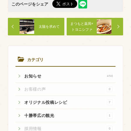
商品のご紹介
このページをシェア
豊西牛
厚切ステーキ
まつもと薬局×
太陽を求めて
トヨニシファ
カルビ串
ーム 低たん
ぱく料理「豊
ハンバーグ
西牛のビーフ
シチュー」レ
黒にんにく
シピ
カテゴリ
豊西ソース
ギフト
お知らせ
450
お客様の声
0
取り扱い店
オリジナル投稿レシピ
7
販売店
十勝帯広の観光
飲食店
1
その他
採用情報
0