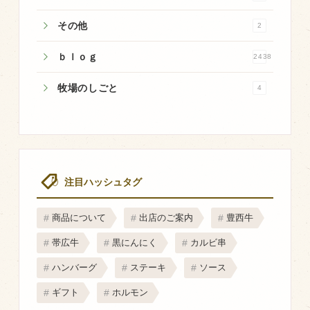
マップから探す
その他
2
ｂｌｏｇ
2438
問い合わせ
個人のお客様
牧場のしごと
4
法人のお客様
Facebook
Twitter
注目ハッシュタグ
LINE公式アカウント
商品について
出店のご案内
豊西牛
Instagram
帯広牛
黒にんにく
カルビ串
RSS フィード
ハンバーグ
ステーキ
ソース
ギフト
ホルモン