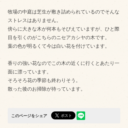
飼育している牛について
牧場の中庭は芝生が敷き詰められているのでそんな
環境・堆肥リサイクル
ストレスはありません。
傍らに大きな木が何本もそびえていますが、ひと際
目を引くのがこちらのニセアカシヤの木です。
販売加工場
葉の色が明るくて今は白い花を付けています。
食肉加工場を新設
衛生管理体制
香りの強い花なのでこの木の近くに行くとあたり一
業務管理体制
面に漂っています。
品質管理体制
そろそろ花の季節も終わりそう。
散った後のお掃除が待っています。
最新の設備
ＢtoＢ受発注システム
瑕疵とは
このページをシェア