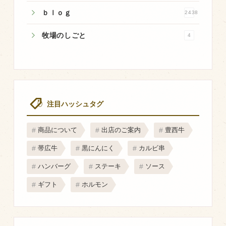
マップから探す
ｂｌｏｇ
2438
牧場のしごと
4
問い合わせ
個人のお客様
法人のお客様
注目ハッシュタグ
Facebook
商品について
出店のご案内
豊西牛
Twitter
帯広牛
黒にんにく
カルビ串
LINE公式アカウント
ハンバーグ
ステーキ
ソース
Instagram
ギフト
ホルモン
RSS フィード