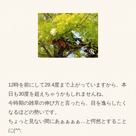
トピックス（新着順）
お知らせ
お客様の声
オリジナル投稿レシピ
十勝帯広の観光
採用情報
blog
12時を前にして29.4度まで上がっていますから、本
牧場の仕事
日も30度を超えちゃうかもしれませんね。
今時期の雑草の伸び方と言ったら、目を逸らしたく
その他
なるほどの勢いです。
ちょっと見ない間にあぁぁぁぁ…と愕然とすること
牧場のご紹介
に(^^;
牧場の仕事