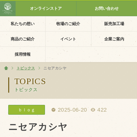
オンラインストア
お問い合わせ
私たちの想い
牧場のご紹介
販売加工場
ホーム
私たちの想い
商品のご紹介
イベント
企業ご案内
PV動画
採用情報
イベントカレンダー
トピックス
ホーム
ニセアカシヤ
イベント一覧
TOPICS
トピックス
採用情報
企業ご案内
2025-06-20
422
ｂｌｏｇ
会社概要・沿革
アクセス
ニセアカシヤ
個人情報保護方針