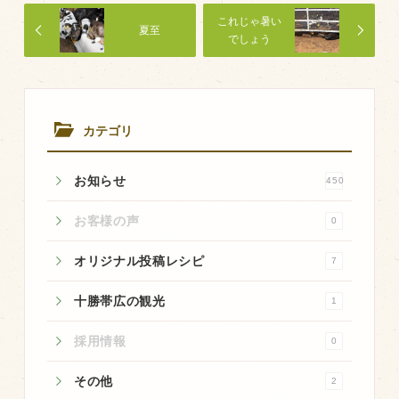
商品のご紹介
これじゃ暑い
夏至
豊西牛
でしょう
厚切ステーキ
カルビ串
カテゴリ
ハンバーグ
黒にんにく
お知らせ
450
豊西ソース
お客様の声
0
ギフト
オリジナル投稿レシピ
7
取り扱い店
十勝帯広の観光
1
販売店
採用情報
0
飲食店
その他
2
その他