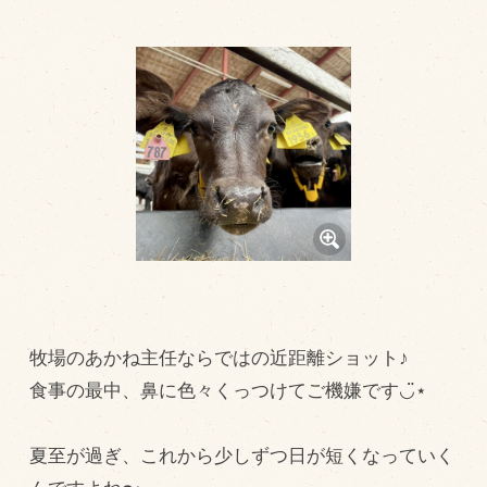
トピックス（新着順）
お知らせ
お客様の声
オリジナル投稿レシピ
十勝帯広の観光
採用情報
blog
牧場の仕事
牧場のあかね主任ならではの近距離ショット♪
その他
食事の最中、鼻に色々くっつけてご機嫌です◡̈⋆
牧場のご紹介
夏至が過ぎ、これから少しずつ日が短くなっていく
牧場の仕事