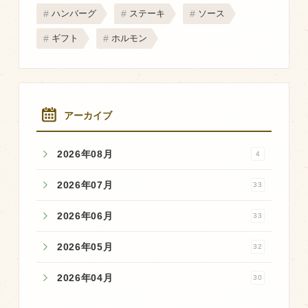
マップから探す
ハンバーグ
ステーキ
ソース
ギフト
ホルモン
問い合わせ
個人のお客様
法人のお客様
アーカイブ
Facebook
2026年08月
4
Twitter
2026年07月
33
LINE公式アカウント
2026年06月
33
Instagram
2026年05月
32
RSS フィード
2026年04月
30