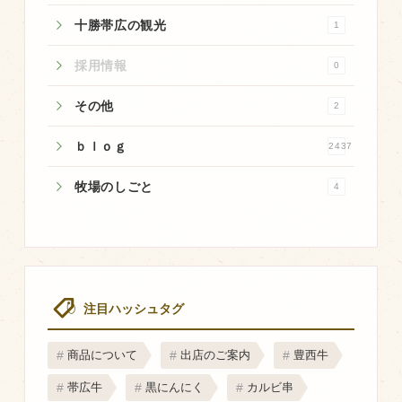
商品のご紹介
十勝帯広の観光
1
豊西牛
採用情報
0
厚切ステーキ
カルビ串
その他
2
ハンバーグ
ｂｌｏｇ
2437
黒にんにく
牧場のしごと
4
豊西ソース
ギフト
取り扱い店
注目ハッシュタグ
販売店
飲食店
商品について
出店のご案内
豊西牛
その他
帯広牛
黒にんにく
カルビ串