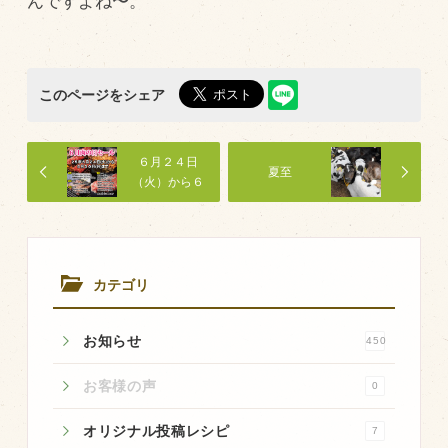
んですよね〜。
飼育している牛について
環境・堆肥リサイクル
このページをシェア
販売加工場
６月２４日
食肉加工場を新設
夏至
（火）から６
月３０日
衛生管理体制
（月）まで
「６月肉の日
業務管理体制
セール」開催
品質管理体制
中です。
カテゴリ
最新の設備
お知らせ
450
ＢtoＢ受発注システム
お客様の声
瑕疵とは
0
オリジナル投稿レシピ
7