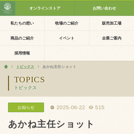
オンラインストア
お問い合わせ
私たちの想い
牧場のご紹介
販売加工場
ホーム
私たちの想い
商品のご紹介
イベント
企業ご案内
PV動画
採用情報
イベントカレンダー
トピックス
ホーム
あかね主任ショット
イベント一覧
TOPICS
トピックス
採用情報
企業ご案内
2025-06-22
515
お知らせ
会社概要・沿革
アクセス
あかね主任ショット
個人情報保護方針