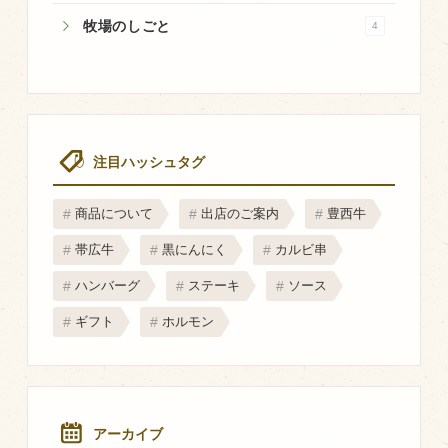
マップから探す
牧場のしごと
4
問い合わせ
個人のお客様
法人のお客様
注目ハッシュタグ
商品について
出店のご案内
豊西牛
Facebook
帯広牛
黒にんにく
カルビ串
Twitter
ハンバーグ
ステーキ
ソース
LINE公式アカウント
ギフト
ホルモン
Instagram
RSS フィード
アーカイブ