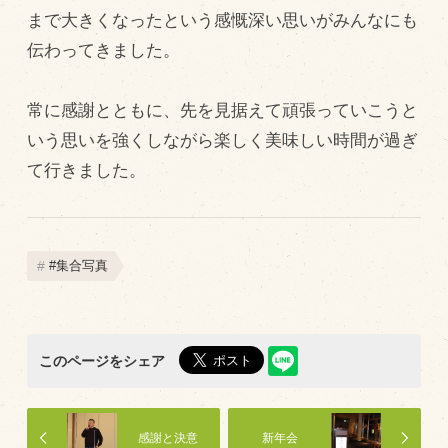
まで大きくなったという感慨深い思いがみんなにも
飼育している牛について
伝わってきました。
環境・堆肥リサイクル
常に感謝とともに、先を見据えて頑張っていこうと
販売加工場
いう思いを強くしながら楽しく美味しい時間が過ぎ
て行きました。
食肉加工場を新設
衛生管理体制
業務管理体制
#集合写真
品質管理体制
最新の設備
ＢtoＢ受発注システム
このページをシェア
瑕疵とは
感謝と決意
新年会