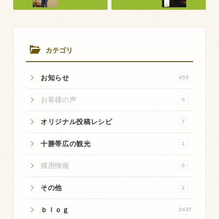
商品のご紹介
豊西牛
厚切ステーキ
カテゴリ
カルビ串
ハンバーグ
お知らせ
450
黒にんにく
お客様の声
0
豊西ソース
オリジナル投稿レシピ
7
ギフト
十勝帯広の観光
1
取り扱い店
採用情報
0
販売店
その他
2
飲食店
ｂｌｏｇ
2437
その他