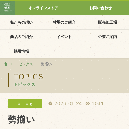
オンラインストア
お問い合わせ
私たちの想い
牧場のご紹介
販売加工場
ホーム
私たちの想い
商品のご紹介
イベント
企業ご案内
PV動画
採用情報
イベントカレンダー
トピックス
ホーム
勢揃い
イベント一覧
TOPICS
トピックス
採用情報
企業ご案内
2026-01-24
1041
ｂｌｏｇ
会社概要・沿革
アクセス
勢揃い
個人情報保護方針