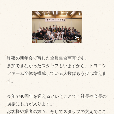
トピックス（新着順）
お知らせ
お客様の声
オリジナル投稿レシピ
十勝帯広の観光
昨夜の新年会で写した全員集合写真です。
採用情報
参加できなかったスタッフもいますから、トヨニシ
blog
ファーム全体を構成している人数はもう少し増えま
牧場の仕事
す。
その他
今年で40周年を迎えるということで、社長や会長の
挨拶にも力が入ります。
牧場のご紹介
お客様や業者の方々、そしてスタッフの支えでここ
牧場の仕事