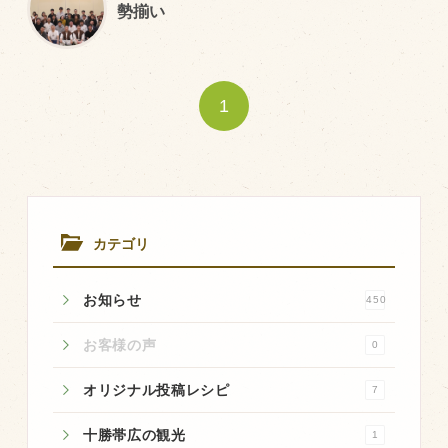
勢揃い
トピックス（新着順）
お知らせ
1
お客様の声
オリジナル投稿レシピ
十勝帯広の観光
採用情報
カテゴリ
blog
お知らせ
450
牧場の仕事
その他
お客様の声
0
オリジナル投稿レシピ
7
牧場のご紹介
十勝帯広の観光
1
牧場の仕事