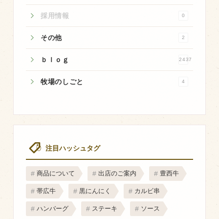
採用情報
飼育している牛について
0
環境・堆肥リサイクル
その他
2
ｂｌｏｇ
2437
販売加工場
牧場のしごと
4
食肉加工場を新設
衛生管理体制
業務管理体制
品質管理体制
注目ハッシュタグ
最新の設備
ＢtoＢ受発注システム
商品について
出店のご案内
豊西牛
瑕疵とは
帯広牛
黒にんにく
カルビ串
ハンバーグ
ステーキ
ソース