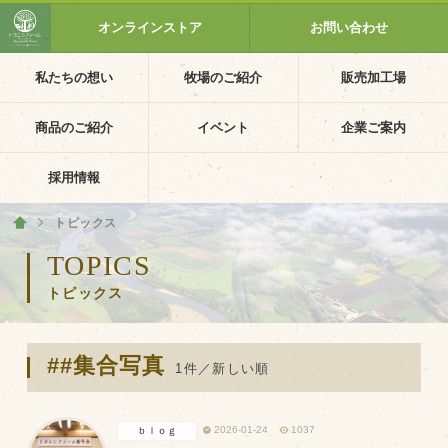
オンラインストア
お問い合わせ
私たちの想い
牧場のご紹介
販売加工場
ホーム
私たちの想い
商品のご紹介
イベント
企業ご案内
PV動画
採用情報
イベントカレンダー
トピックス
ホーム
イベント一覧
TOPICS
トピックス
採用情報
企業ご案内
##集合写真
会社概要・沿革
1件／新しい順
アクセス
2026-01-24
1037
ｂｌｏｇ
個人情報保護方針