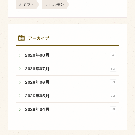
商品のご紹介
ギフト
ホルモン
豊西牛
厚切ステーキ
カルビ串
アーカイブ
ハンバーグ
2026年08月
4
黒にんにく
豊西ソース
2026年07月
33
ギフト
2026年06月
33
2026年05月
32
取り扱い店
販売店
2026年04月
30
飲食店
その他