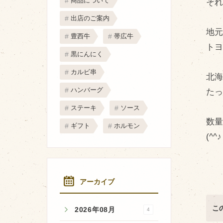
商品について
そ
取り扱い店
出店のご案内
販売店
地
豊西牛
帯広牛
飲食店
ト
黒にんにく
その他
カルビ串
北海
マップから探す
ハンバーグ
た
ステーキ
ソース
数
ギフト
ホルモン
(^^♪
アーカイブ
こ
2026年08月
4