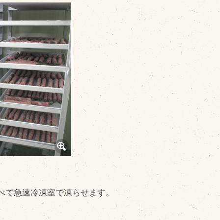
その他
品のご紹介
豊西牛
厚切ステーキ
カルビ串
ハンバーグ
黒にんにく
豊西ソース
ギフト
べて急速冷凍室で凍らせます。