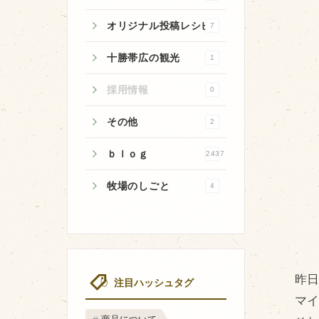
オリジナル投稿レシピ
7
十勝帯広の観光
1
牧場のご紹介
採用情報
0
牧場の仕事
その他
2
飼育している牛について
ｂｌｏｇ
2437
環境・堆肥リサイクル
牧場のしごと
4
昨
注目ハッシュタグ
マイ