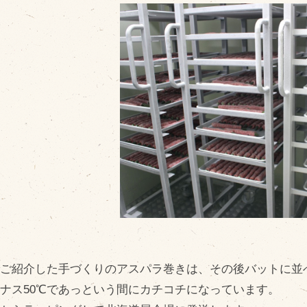
販売加工場
商
食肉加工場を新設
衛生管理体制
業務管理体制
品質管理体制
最新の設備
ＢtoＢ受発注システム
瑕疵とは
日ご紹介した手づくりのアスパラ巻きは、その後バットに並
ナス50℃であっという間にカチコチになっています。