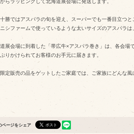
れからラッピングして北海道展会場に発送します。
問い合わせ
Fa
Twi
個人のお客様
元十勝ではアスパラの旬を迎え、スーパーでも一番目立つと
L
法人のお客様
ヨニシファームで使っているような太いサイズのアスパラは
In
道展会場に到着した「帯広牛×アスパラ巻き」は、各会場
R
っぷりかけられてお客様のお手元に届きます。
量限定販売の品をゲットしたご家庭では、ご家族にどんな風
のページをシェア