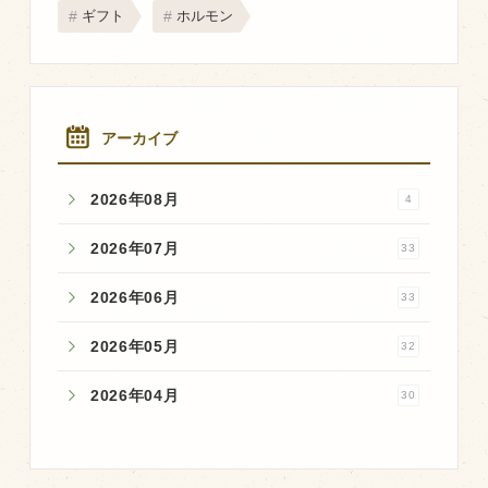
商品のご紹介
ギフト
ホルモン
豊西牛
厚切ステーキ
カルビ串
アーカイブ
ハンバーグ
2026年08月
4
黒にんにく
豊西ソース
2026年07月
33
ギフト
2026年06月
33
2026年05月
32
取り扱い店
販売店
2026年04月
30
飲食店
その他