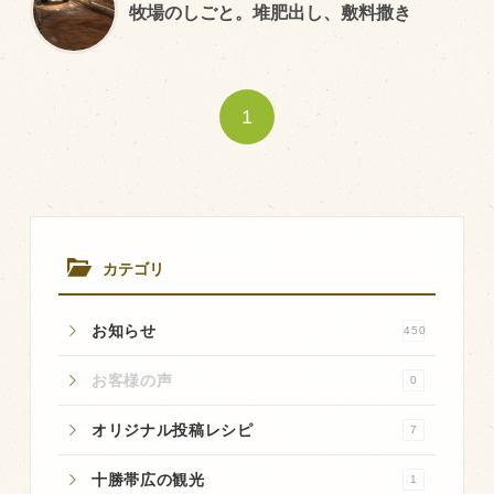
牧場のしごと。堆肥出し、敷料撒き
トピックス（新着順）
お知らせ
1
お客様の声
オリジナル投稿レシピ
十勝帯広の観光
採用情報
カテゴリ
blog
お知らせ
450
牧場の仕事
その他
お客様の声
0
オリジナル投稿レシピ
7
牧場のご紹介
十勝帯広の観光
1
牧場の仕事