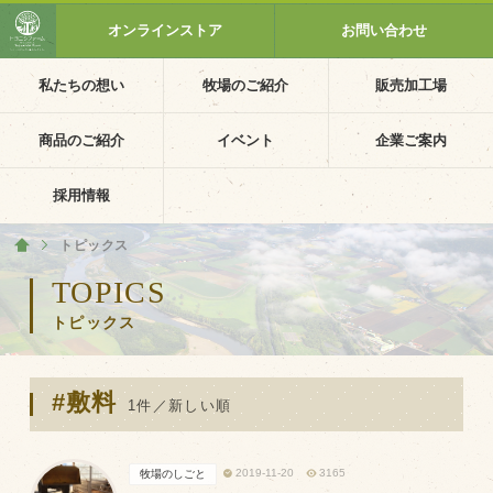
オンラインストア
お問い合わせ
私たちの想い
牧場のご紹介
販売加工場
ホーム
私たちの想い
商品のご紹介
イベント
企業ご案内
PV動画
採用情報
イベントカレンダー
トピックス
ホーム
イベント一覧
TOPICS
トピックス
採用情報
企業ご案内
#敷料
会社概要・沿革
1件／新しい順
アクセス
2019-11-20
3165
牧場のしごと
個人情報保護方針