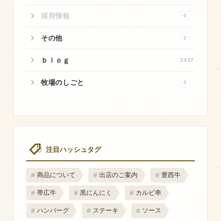
採用情報
飼育している牛について
0
環境・堆肥リサイクル
その他
2
ｂｌｏｇ
2437
販売加工場
牧場のしごと
4
食肉加工場を新設
衛生管理体制
業務管理体制
品質管理体制
注目ハッシュタグ
最新の設備
ＢtoＢ受発注システム
商品について
出店のご案内
豊西牛
瑕疵とは
帯広牛
黒にんにく
カルビ串
ハンバーグ
ステーキ
ソース