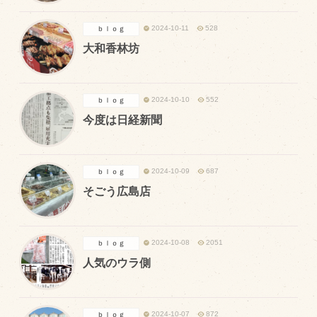
飼育している牛について
2024-10-11
528
ｂｌｏｇ
大和香林坊
環境・堆肥リサイクル
販売加工場
2024-10-10
552
ｂｌｏｇ
今度は日経新聞
食肉加工場を新設
衛生管理体制
業務管理体制
2024-10-09
687
ｂｌｏｇ
そごう広島店
品質管理体制
最新の設備
2024-10-08
2051
ｂｌｏｇ
ＢtoＢ受発注システム
人気のウラ側
瑕疵とは
2024-10-07
872
ｂｌｏｇ