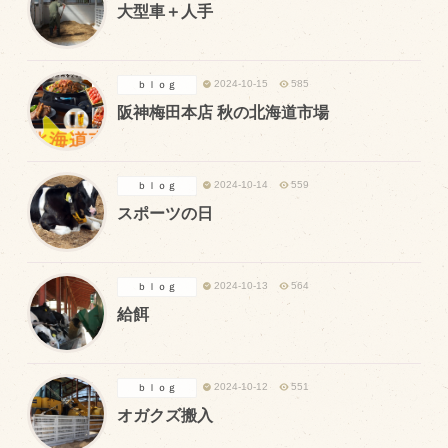
大型車＋人手
トピックス（新着順）
2024-10-15
585
ｂｌｏｇ
お知らせ
阪神梅田本店 秋の北海道市場
お客様の声
オリジナル投稿レシピ
2024-10-14
559
ｂｌｏｇ
十勝帯広の観光
スポーツの日
採用情報
blog
2024-10-13
564
ｂｌｏｇ
牧場の仕事
給餌
その他
2024-10-12
551
ｂｌｏｇ
牧場のご紹介
オガクズ搬入
牧場の仕事