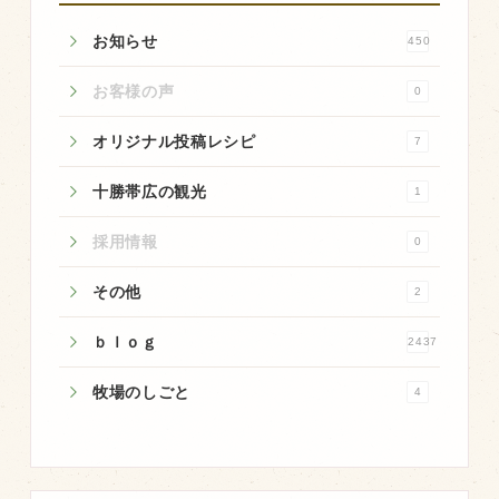
お知らせ
450
お客様の声
0
オリジナル投稿レシピ
7
十勝帯広の観光
1
採用情報
0
その他
2
ｂｌｏｇ
2437
牧場のしごと
4