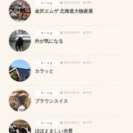
2024-09-26
581
ｂｌｏｇ
金沢エムザ 北海道大物産展
2024-09-25
525
ｂｌｏｇ
外が気になる
2024-09-24
551
ｂｌｏｇ
カラッと
2024-09-22
655
ｂｌｏｇ
ブラウンスイス
2024-09-21
573
ｂｌｏｇ
ほほえましい光景