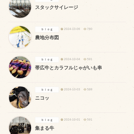
商品のご紹介
スタックサイレージ
豊西牛
厚切ステーキ
2024-10-06
780
ｂｌｏｇ
カルビ串
農地分布図
ハンバーグ
黒にんにく
2024-10-04
591
ｂｌｏｇ
豊西ソース
帯広牛とカラフルじゃがいも串
ギフト
2024-10-03
588
ｂｌｏｇ
取り扱い店
ニコッ
販売店
飲食店
2024-10-01
591
ｂｌｏｇ
集まる牛
その他