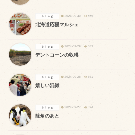
マップから探す
2024-09-30
559
ｂｌｏｇ
北海道応援マルシェ
問い合わせ
個人のお客様
2024-09-29
683
ｂｌｏｇ
法人のお客様
デントコーンの収穫
Facebook
2024-09-28
581
ｂｌｏｇ
Twitter
嬉しい混雑
LINE公式アカウント
Instagram
2024-09-27
594
ｂｌｏｇ
RSS フィード
除角のあと