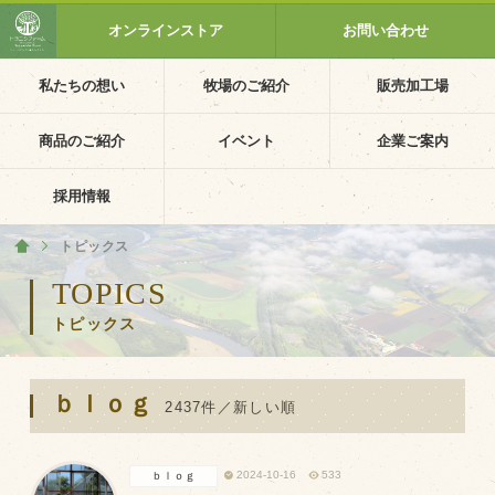
オンラインストア
お問い合わせ
私たちの想い
牧場のご紹介
販売加工場
ホーム
私たちの想い
商品のご紹介
イベント
企業ご案内
PV動画
採用情報
イベントカレンダー
トピックス
ホーム
イベント一覧
TOPICS
トピックス
採用情報
企業ご案内
ｂｌｏｇ
会社概要・沿革
2437件／新しい順
アクセス
2024-10-16
533
ｂｌｏｇ
個人情報保護方針