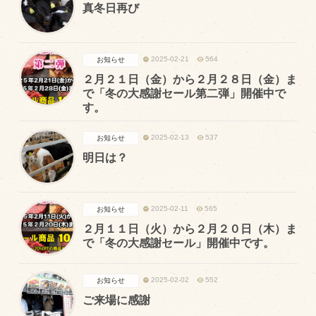
真冬日再び
トピックス（新着順）
2025-02-21
564
お知らせ
お知らせ
２月２１日（金）から２月２８日（金）ま
お客様の声
で「冬の大感謝セール第二弾」開催中で
す。
オリジナル投稿レシピ
2025-02-13
537
お知らせ
十勝帯広の観光
明日は？
採用情報
blog
2025-02-11
565
お知らせ
牧場の仕事
２月１１日（火）から２月２０日（木）ま
その他
で「冬の大感謝セール」開催中です。
2025-02-02
552
お知らせ
牧場のご紹介
ご来場に感謝
牧場の仕事