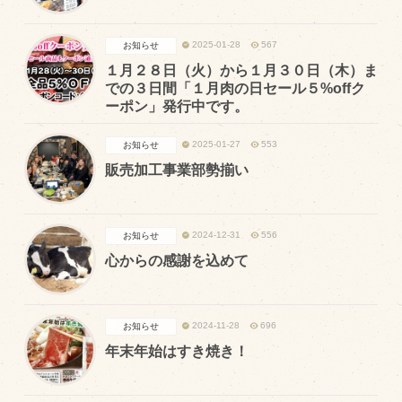
飼育している牛について
2025-01-28
567
お知らせ
環境・堆肥リサイクル
１月２８日（火）から１月３０日（木）ま
での３日間「１月肉の日セール５%offク
ーポン」発行中です。
販売加工場
2025-01-27
553
お知らせ
食肉加工場を新設
販売加工事業部勢揃い
衛生管理体制
業務管理体制
2024-12-31
556
お知らせ
品質管理体制
心からの感謝を込めて
最新の設備
ＢtoＢ受発注システム
2024-11-28
696
お知らせ
瑕疵とは
年末年始はすき焼き！