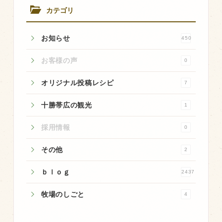
カテゴリ
お知らせ
450
お客様の声
0
オリジナル投稿レシピ
7
十勝帯広の観光
1
採用情報
0
その他
2
ｂｌｏｇ
2437
牧場のしごと
4