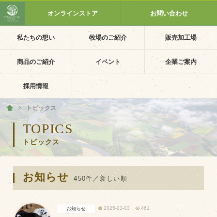
オンラインストア
お問い合わせ
私たちの想い
牧場のご紹介
販売加工場
ホーム
私たちの想い
商品のご紹介
イベント
企業ご案内
PV動画
採用情報
イベントカレンダー
トピックス
ホーム
イベント一覧
TOPICS
トピックス
採用情報
企業ご案内
お知らせ
会社概要・沿革
450件／新しい順
アクセス
2025-03-03
461
お知らせ
個人情報保護方針