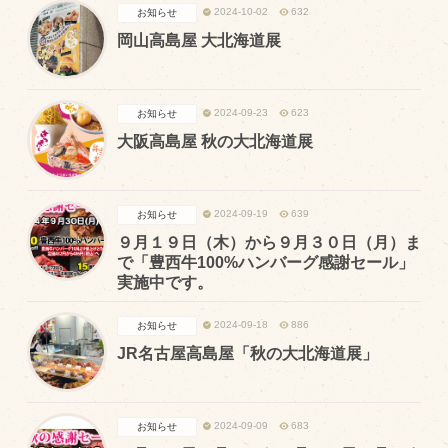
2024-10-02
632
お知らせ
マップから探す
岡山高島屋 大北海道展
問い合わせ
2024-09-23
623
お知らせ
個人のお客様
大阪高島屋 秋の大北海道展
法人のお客様
2024-09-19
639
お知らせ
Facebook
９月１９日（木）から９月３０日（月）ま
Twitter
で「豊西牛100%ハンバーグ感謝セール」
実施中です。
LINE公式アカウント
2024-09-18
886
お知らせ
Instagram
JR名古屋高島屋「秋の大北海道展」
RSS フィード
2024-09-09
683
お知らせ