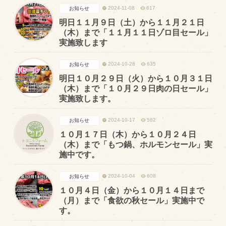
商品のご紹介
2024-11-08
617
お知らせ
豊西牛
明日１１月９日（土）から１１月２１日
（木）まで「１１月１１日ゾロ目セール」
厚切ステーキ
実施致します
カルビ串
2024-10-28
635
お知らせ
ハンバーグ
明日１０月２９日（火）から１０月３１日
（木）まで「１０月２９日肉の日セール」
黒にんにく
実施致します。
豊西ソース
2024-10-17
582
お知らせ
ギフト
１０月１７日（木）から１０月２４日
（木）まで「もつ鍋、ホルモンセール」実
施中です。
取り扱い店
2024-10-04
608
お知らせ
販売店
１０月４日（金）から１０月１４日まで
飲食店
（月）まで「食欲の秋セール」実施中で
す。
その他