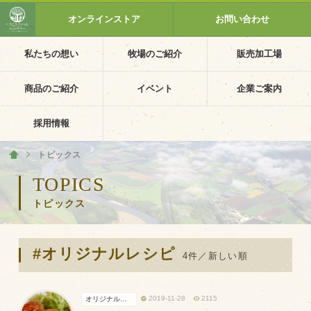
オンラインストア
お問い合わせ
私たちの想い
牧場のご紹介
販売加工場
ホーム
私たちの想い
商品のご紹介
イベント
企業ご案内
PV動画
採用情報
イベントカレンダー
トピックス
ホーム
イベント一覧
TOPICS
トピックス
採用情報
企業ご案内
#オリジナルレシピ
会社概要・沿革
4件／新しい順
アクセス
2019-11-28
2115
オリジナル投稿レシピ
個人情報保護方針