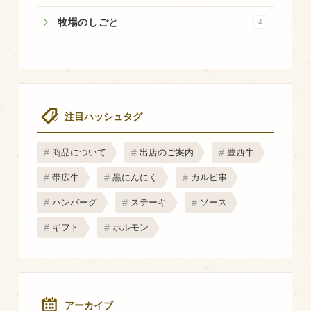
商品のご紹介
牧場のしごと
4
豊西牛
厚切ステーキ
カルビ串
ハンバーグ
注目ハッシュタグ
黒にんにく
商品について
出店のご案内
豊西牛
豊西ソース
帯広牛
黒にんにく
カルビ串
ギフト
ハンバーグ
ステーキ
ソース
取り扱い店
ギフト
ホルモン
販売店
飲食店
その他
アーカイブ