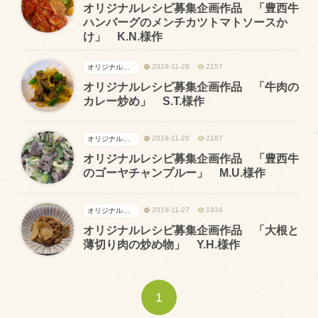
オリジナルレシピ募集企画作品 「豊西牛
ハンバーグのメンチカツトマトソースか
け」 K.N.様作
トピックス（新着順）
お知らせ
2019-11-28
2157
オリジナル投稿レシピ
オリジナルレシピ募集企画作品 「牛肉の
お客様の声
カレー炒め」 S.T.様作
オリジナル投稿レシピ
2019-11-28
2187
オリジナル投稿レシピ
十勝帯広の観光
オリジナルレシピ募集企画作品 「豊西牛
採用情報
のゴーヤチャンプルー」 M.U.様作
blog
2019-11-27
1934
オリジナル投稿レシピ
牧場の仕事
オリジナルレシピ募集企画作品 「大根と
その他
薄切り肉の炒め物」 Y.H.様作
牧場のご紹介
1
牧場の仕事