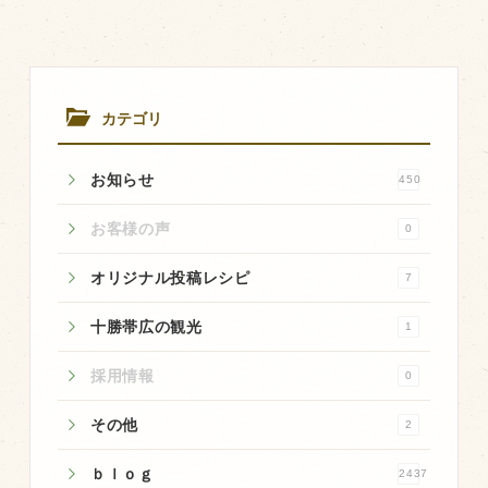
飼育している牛について
環境・堆肥リサイクル
カテゴリ
販売加工場
お知らせ
450
食肉加工場を新設
衛生管理体制
お客様の声
0
業務管理体制
オリジナル投稿レシピ
7
品質管理体制
十勝帯広の観光
1
最新の設備
採用情報
0
ＢtoＢ受発注システム
瑕疵とは
その他
2
ｂｌｏｇ
2437