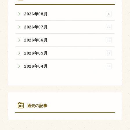
マップから探す
2026年08月
4
問い合わせ
2026年07月
33
個人のお客様
2026年06月
33
法人のお客様
2026年05月
32
Facebook
2026年04月
30
Twitter
LINE公式アカウント
Instagram
過去の記事
RSS フィード