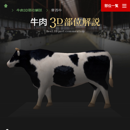
ホーム
部位一覧
牛肉3D部位解説
豊西牛
Beef 3D part commentary