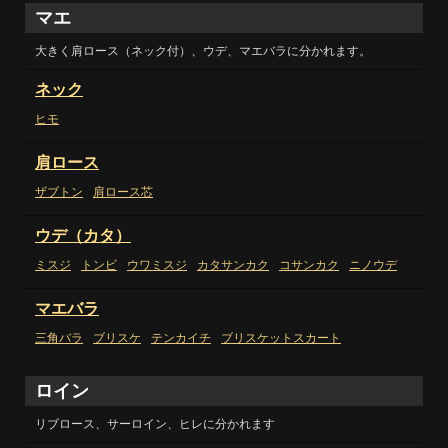
マエ
大きく肩ロース（ネック付）、ウデ、マエバラに分かれます
。
ネック
ヒモ
肩ロース
ザブトン
肩ロース芯
ウデ（カタ）
ミスジ
トンビ
ウワミスジ
カタサンカク
コサンカク
ニノウデ
マエバラ
三角バラ
ブリスケ
テンカイチ
ブリスケットスカート
ロイン
リブロース、サーロイン、ヒレに分かれます