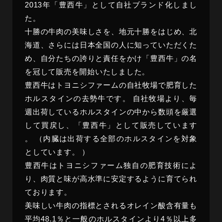
2013年「豊西牛」として自社ブランド化しまし
た
。
十勝の牛肉の美味しさを、地元十勝をはじめ、北
海道、さらには日本全国の人に知っていただくた
め、自分たちの誇りと責任をかけ「豊西牛」の名
を冠して販売を開始いたしました
。
豊西牛はトヨニシファームの自社牧場で肥育した
ホルスタインの去勢牛です
。
自社牧場より、毎
週出荷しているホルスタインの中から数頭を厳選
して買戻し、「豊西牛」として販売しています
。
（内臓は出荷する全部のホルスタインを対象
としています
。
）
豊西牛はトヨニシファーム独自の肥育技術によ
り、肉質と味が高水準に安定するように育てられ
ております
。
美味しい牛肉の指標とされるオレイン酸含有量も
平均48.1％と一般のホルスタインより4％以上多