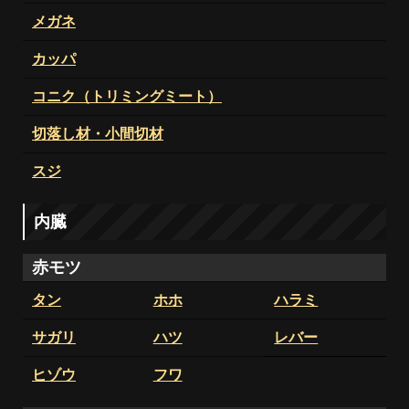
メガネ
カッパ
コニク（トリミングミート）
切落し材・小間切材
スジ
内臓
赤モツ
タン
ホホ
ハラミ
サガリ
ハツ
レバー
ヒゾウ
フワ