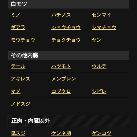
白モツ
ミノ
ハチノス
センマイ
ギアラ
ショウチョウ
シマチョウ
モウチョウ
チョクチョウ
ヤン
その他内臓
テール
ハツモト
ウルテ
アキレス
メンブレン
マメ
コブクロ
シビレ
ノドスジ
正肉・内臓以外
鬼スジ
ケンネ脂
ゲンコツ