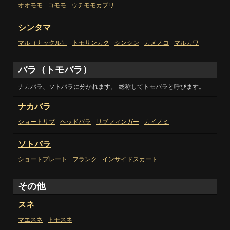
オオモモ
コモモ
ウチモモカブリ
シンタマ
マル（ナックル）
トモサンカク
シンシン
カメノコ
マルカワ
バラ（トモバラ）
ナカバラ、ソトバラに分かれます
。
総称してトモバラと呼びます
。
ナカバラ
ショートリブ
ヘッドバラ
リブフィンガー
カイノミ
ソトバラ
ショートプレート
フランク
インサイドスカート
その他
スネ
マエスネ
トモスネ