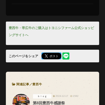
豊西牛・帯広牛のご購入はトヨニシファーム公式ショッピ
ングサイトへ
このページをシェア
関連記事／
豊西牛
2024-12-17
1582
ｂｌｏｇ
第8回豊西牛感謝祭