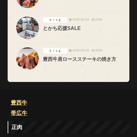
2020-04-23
2243
ｂｌｏｇ
とかち応援SALE
2020-03-12
4204
ｂｌｏｇ
豊西牛肩ロースステーキの焼き方
豊西牛
帯広牛
正肉