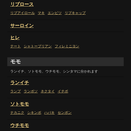
リブロース
リブアイロール
マキ
エンピツ
リブキャップ
サーロイン
ヒレ
テート
シャトーブリアン
フィレミニヨン
モモ
ランイチ、ソトモモ、ウチモモ、シンタマに分かれます
ランイチ
ランプ
ランボソ
ネクタイ
イチボ
ソトモモ
ナカニク
シキンボ
ハバキ
センボン
ウチモモ